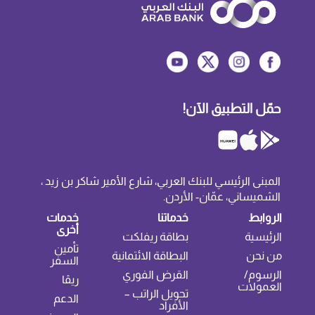
حمّل التطبيق الآن!
المبنى الرئيسي للبنك العربي، شارع الأمير شاكر بن زيد ،
الشميساني، عمّان- الأردن.
الروابط
خدماتنا
خدمات
أخرى
الرئيسية
بطاقة ريفلكت
تأمين
من نحن
البطاقة الائتمانية
السفر
الرسوم/
القرض الفوري
ريڤا
العمولات
تحويل الراتب –
الدعم
الأفراد