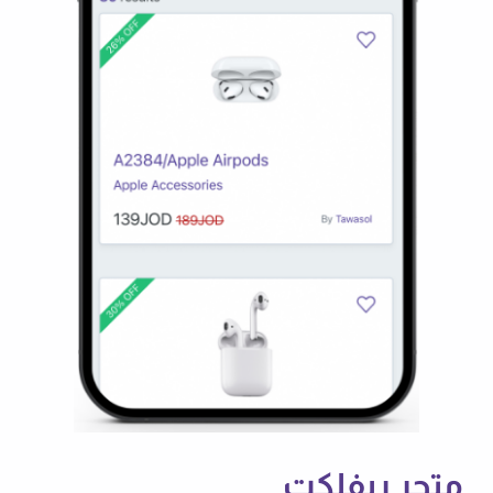
متجر ريفلكت