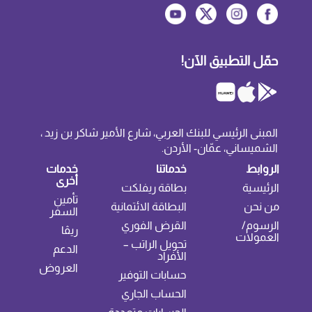
حمّل التطبيق الآن!
المبنى الرئيسي للبنك العربي، شارع الأمير شاكر بن زيد ،
الشميساني، عمّان- الأردن.
الروابط
خدماتنا
خدمات
أخرى
الرئيسية
بطاقة ريفلكت
تأمين
من نحن
البطاقة الائتمانية
السفر
الرسوم/
القرض الفوري
ريڤا
العمولات
تحويل الراتب –
الدعم
الأفراد
العروض
حسابات التوفير
الحساب الجاري