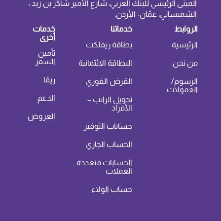
المبنى الرئيسي للبنك العربي، شارع الأمير شاكر بن زيد ،
الشميساني، عمّان- الأردن.
الروابط
خدماتنا
خدمات
أخرى
الرئيسية
بطاقة ريفلكت
تأمين
السفر
من نحن
البطاقة الائتمانية
ريڤا
الرسوم/
القرض الفوري
العمولات
الدعم
تحويل الراتب –
الأفراد
العروض
حسابات التوفير
الحساب الجاري
الحسابات متعددة
العملات
حساب الولاء