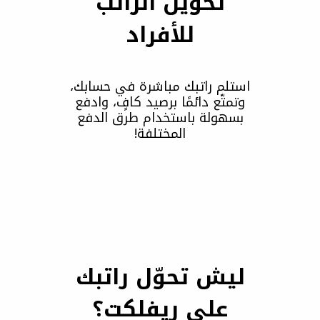
تحويل الراتب
للأفراد
استلم راتبك مباشرة في حسابك،
وتمتّع دائمًا برصيد كافٍ، وادفع
بسهولة باستخدام طرق الدفع
المختلفة!
ليش تحوّل راتبك
على ريفلكت؟