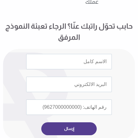
عملك
حابب تحوّل راتبك عنّا؟ الرجاء تعبئة النموذج
المرفق
إرسال