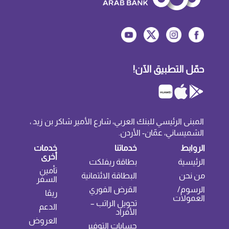
حمّل التطبيق الآن!
المبنى الرئيسي للبنك العربي، شارع الأمير شاكر بن زيد ،
الشميساني، عمّان- الأردن.
الروابط
خدماتنا
خدمات
أخرى
الرئيسية
بطاقة ريفلكت
تأمين
من نحن
البطاقة الائتمانية
السفر
الرسوم/
القرض الفوري
ريڤا
العمولات
تحويل الراتب –
الدعم
الأفراد
العروض
حسابات التوفير