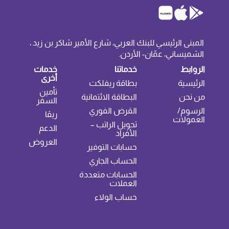
المبنى الرئيسي للبنك العربي، شارع الأمير شاكر بن زيد ،
الشميساني، عمّان- الأردن.
الروابط
خدماتنا
خدمات
أخرى
الرئيسية
بطاقة ريفلكت
تأمين
من نحن
البطاقة الائتمانية
السفر
الرسوم/
القرض الفوري
ريڤا
العمولات
تحويل الراتب –
الدعم
الأفراد
العروض
حسابات التوفير
الحساب الجاري
الحسابات متعددة
العملات
حساب الولاء