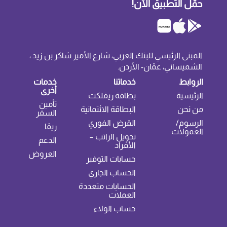
حمّل التطبيق الآن!
المبنى الرئيسي للبنك العربي، شارع الأمير شاكر بن زيد ،
الشميساني، عمّان- الأردن.
الروابط
خدماتنا
خدمات
أخرى
الرئيسية
بطاقة ريفلكت
تأمين
من نحن
البطاقة الائتمانية
السفر
الرسوم/
القرض الفوري
ريڤا
العمولات
تحويل الراتب –
الدعم
الأفراد
العروض
حسابات التوفير
الحساب الجاري
الحسابات متعددة
العملات
حساب الولاء