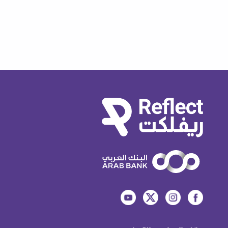
هل يتم كسب نقاط عند الدفع باستخدام
تقنية QR؟