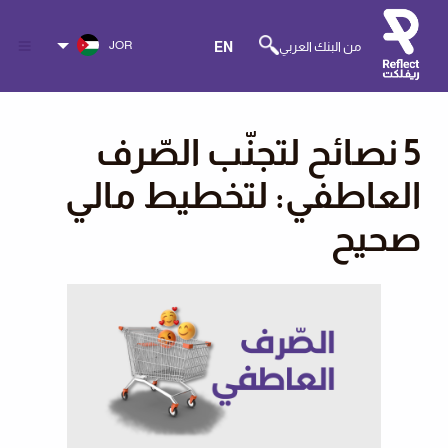
JOR
من البنك العربي
EN
5 نصائح لتجنّب الصّرف
العاطفي: لتخطيط مالي
صحيح