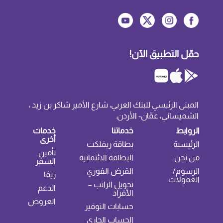
حمّل التطبيق الآن!
المبنى الرئيسي للبنك العربي، شارع الأمير شاكر بن زيد ،
الشميساني، عمّان- الأردن.
الروابط
خدماتنا
خدمات
أخرى
الرئيسية
بطاقة ريفلكت
تأمين
من نحن
البطاقة الائتمانية
السفر
الرسوم/
القرض الفوري
ريڤا
العمولات
تحويل الراتب –
الدعم
الأفراد
العروض
حسابات التوفير
الحساب الجاري