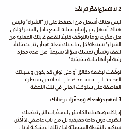
2. لا تتسرّع! فكّر ثم نفّذ
ليس هناك أسهل من الضغط على زر “الشراء” وليس
هناك أسهل من إتمام عملية الدفع داخل المتجر! ولكن
هل فكّرت يوماً بالتوقّف قليلاً لتفهم غايتك الفعلية من
الشراء؟ بسيطة! كل ما عليك فعله هو أن تتريث قليلاً
لتقف وتسأل نفسك سؤالاً بسيطاً: هل هذه مجرّد
رغبة أم أنها حاجة حقيقية؟
توقّفك لبضعة دقائق أو حتى ثوانٍ قد يكون وسيلتك
الوحيدة التي ستساعدك على النجاة من سيطرة
العاطفة على سلوكك المالي في تلك اللحظة
3. افهم دوافعك ومحفّزات رغباتك
إدراكك وفهمك الكامليْن للمحفّزات التي تدفعك
للصّرف دون حاجة حقيقية بل من باب عاطفي لا أكثر،
سيكون النقطة المفصليّة لحلّ تلك المشكلة لا بل