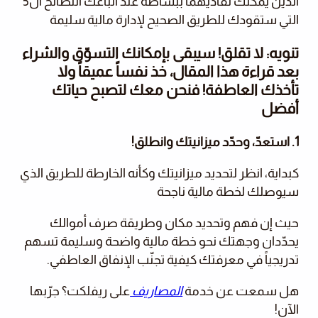
الذيْن يمكنك تفاديهما ببساطة عند اتباعك النصائح ال5
التي ستقودك للطريق الصحيح لإدارة مالية سليمة
تنويه
: لا تقلق! سيبقى بإمكانك التسوّق والشراء
بعد قراءة هذا المقال، خذ نفساً عميقاً ولا
تأخذك العاطفة! فنحن معك لتصبح حياتك
أفضل
1. استعدّ، وحدّد ميزانيتك وانطلق!
كبداية، انظر لتحديد ميزانيتك وكأنه الخارطة للطريق الذي
سيوصلك لخطة مالية ناجحة
حيث إن فهم وتحديد مكان وطريقة صرف أموالك
يحدّدان وجهتك نحو خطة مالية واضحة وسليمة تسهم
تدريجياً في معرفتك كيفية تجنّب الإنفاق العاطفي.
هل سمعت عن خدمة
المصاريف
على ريفلكت؟ جرّبها
الآن!