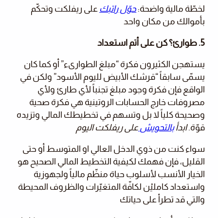
لخطّة مالية واضحة:
حوّل راتبك
على ريفلكت وتحكّم
بأموالك من مكان واحد
5. طوارئ؟ كن على أتم استعداد
يستهجن الكثيرون فكرة “مبلغ الطوارىء” أو كما كان
يسمّى سابقاً “قرشك الأبيض لليوم الأسود” ولكن في
الواقع فإن فكرة وجود مبلغ تجنباً لأي طارئ ولأي
مصروفات خارج الحسابات الروتينية هي فكرة صحية
وصحيحة كلياً لا بل وتسهم في تخطيطك المالي وتزيده
قوّة.
ابدأ
بالتحويش
على ريفلكت اليوم
سواء كنت من ذوي الدخل العالي او المتوسط أو حتى
القليل، فإن فهمك لكيفية التخطيط المالي الصحيح هو
الخيار الأنسب لأسلوب حياة منظّم مالياً ولجهوزية
واستعداد كامليْن لكافّة المتغيّرات والظروف المحيطة
والتي قد تطرأ على حياتك